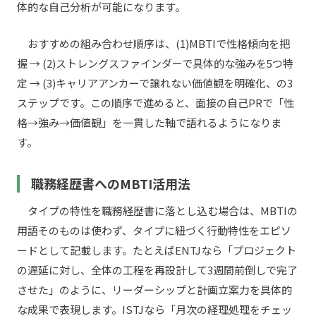
体的な自己分析が可能になります。
おすすめの組み合わせ順序は、(1)MBTIで性格傾向を把
握 → (2)ストレングスファインダーで具体的な強みを5つ特
定 → (3)キャリアアンカーで譲れない価値観を明確化、の3
ステップです。この順序で進めると、面接の自己PRで「性
格→強み→価値観」を一貫した軸で語れるようになりま
す。
職務経歴書へのMBTI活用法
タイプの特性を職務経歴書に落とし込む場合は、MBTIの
用語そのものは使わず、タイプに紐づく行動特性をエピソ
ードとして記載します。たとえばENTJなら「プロジェクト
の遅延に対し、全体の工程を再設計して3週間前倒しで完了
させた」のように、リーダーシップと計画立案力を具体的
な成果で表現します。ISTJなら「月次の経理処理をチェッ