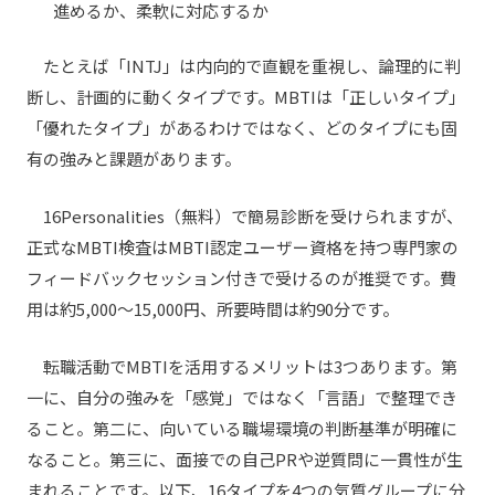
進めるか、柔軟に対応するか
たとえば「INTJ」は内向的で直観を重視し、論理的に判
断し、計画的に動くタイプです。MBTIは「正しいタイプ」
「優れたタイプ」があるわけではなく、どのタイプにも固
有の強みと課題があります。
16Personalities（無料）で簡易診断を受けられますが、
正式なMBTI検査はMBTI認定ユーザー資格を持つ専門家の
フィードバックセッション付きで受けるのが推奨です。費
用は約5,000〜15,000円、所要時間は約90分です。
転職活動でMBTIを活用するメリットは3つあります。第
一に、自分の強みを「感覚」ではなく「言語」で整理でき
ること。第二に、向いている職場環境の判断基準が明確に
なること。第三に、面接での自己PRや逆質問に一貫性が生
まれることです。以下、16タイプを4つの気質グループに分