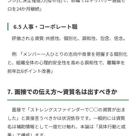
ンジ)と決定推進力(指令性)で、前職ではデリバリー遅延ゼ
ロを24か月継続」
6.5 人事・コーポレート職
評価される資質: 共感性、個別化、調和性、包含、信念。
例: 「メンバー一人ひとりの志向や背景を把握する個別化
と、組織全体の心理的安全性を高める調和性で、離職率を
前年比6ポイント改善」
7. 面接での伝え方〜資質名は出すべきか
面接で「ストレングスファインダーで○○の資質が出ま
した」と直接言うべきかは状況依存です。一般的には資質
名は補助情報として一度だけ触れ、本論は「具体行動と成
果」で構成します。