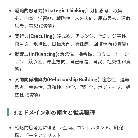
戦略的思考力(Strategic Thinking)
: 分析思考、収集
心、内省、学習欲、戦略性、未来志向、原点思考、運命
思考、着想 (9資質)
実行力(Executing)
: 達成欲、アレンジ、信念、公平性、
慎重さ、規律性、目標志向、責任感、回復志向 (9資質)
影響力(Influencing)
: 活発性、指令性、コミュニケーシ
ョン、競争性、最上志向、自己確信、自我、社交性 (8資
質)
人間関係構築力(Relationship Building)
: 適応性、運命
思考、共感性、調和性、包含、個別化、ポジティブ、親
密性 (8資質)
3.2 ドメイン別の傾向と推奨職種
戦略的思考力に偏る → 企画、コンサルタント、研究
職、データアナリスト