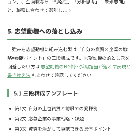
ョン」、企画職なら「戦略性」「分析思考」「未来志向」
と、職種に合わせて選別します。
5. 志望動機への落とし込み
強みを志望動機に組み込む型は「自分の資質×企業の戦
略=貢献ポイント」の三段構成です。志望動機の落とし穴を
回避したい方は
志望動機のNG例〜採用担当が落とす表現と
書き換え法
もあわせて確認してください。
5.1 三段構成テンプレート
第1文: 自分の上位資質と前職での発揮例
第2文: 応募企業の事業戦略・課題
第3文: 資質を活かして貢献できる具体ポイント