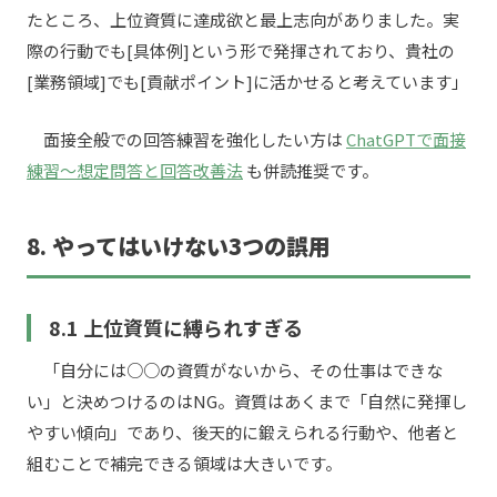
たところ、上位資質に達成欲と最上志向がありました。実
際の行動でも[具体例]という形で発揮されており、貴社の
[業務領域]でも[貢献ポイント]に活かせると考えています」
面接全般での回答練習を強化したい方は
ChatGPTで面接
練習〜想定問答と回答改善法
も併読推奨です。
8. やってはいけない3つの誤用
8.1 上位資質に縛られすぎる
「自分には○○の資質がないから、その仕事はできな
い」と決めつけるのはNG。資質はあくまで「自然に発揮し
やすい傾向」であり、後天的に鍛えられる行動や、他者と
組むことで補完できる領域は大きいです。