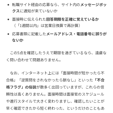
転職サイト経由の応募なら、サイト内の
メッセージボッ
クス
に通知が来ていないか
面接時に伝えられた
回答期限を正確に覚えているか
（「1週間以内」は営業日換算で再計算）
応募書類に記載した
メールアドレス・電話番号に誤りが
ないか
この5点を確認したうえで期限を過ぎているなら、遠慮な
く問い合わせて問題ありません。
なお、インターネット上には「面接時間が短かったら不
合格」「逆質問をされなかったら脈なし」といった
「不合
格フラグ」の俗説
が数多く出回っていますが、これらの信
頼性は高くありません。面接時間は面接官のスケジュール
や進行スタイルで大きく変わりますし、確認したいことが
早く確認できたから短く終わった、というだけのこともあ