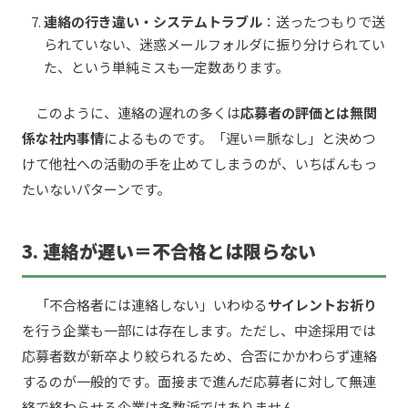
連絡の行き違い・システムトラブル
：送ったつもりで送
られていない、迷惑メールフォルダに振り分けられてい
た、という単純ミスも一定数あります。
このように、連絡の遅れの多くは
応募者の評価とは無関
係な社内事情
によるものです。「遅い＝脈なし」と決めつ
けて他社への活動の手を止めてしまうのが、いちばんもっ
たいないパターンです。
3. 連絡が遅い＝不合格とは限らない
「不合格者には連絡しない」いわゆる
サイレントお祈り
を行う企業も一部には存在します。ただし、中途採用では
応募者数が新卒より絞られるため、合否にかかわらず連絡
するのが一般的です。面接まで進んだ応募者に対して無連
絡で終わらせる企業は多数派ではありません。