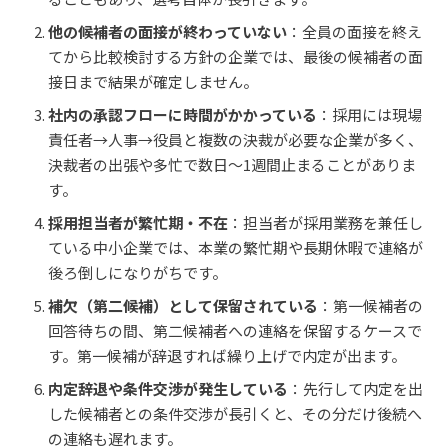
他の候補者の面接が終わっていない
：全員の面接を終え
てから比較検討する方針の企業では、最後の候補者の面
接日まで結果が確定しません。
社内の承認フローに時間がかかっている
：採用には現場
責任者→人事→役員と複数の決裁が必要な企業が多く、
決裁者の出張や多忙で数日〜1週間止まることがありま
す。
採用担当者が繁忙期・不在
：担当者が採用業務を兼任し
ている中小企業では、本業の繁忙期や長期休暇で連絡が
後ろ倒しになりがちです。
補欠（第二候補）として保留されている
：第一候補者の
回答待ちの間、第二候補者への連絡を保留するケースで
す。第一候補が辞退すれば繰り上げで内定が出ます。
内定辞退や条件交渉が発生している
：先行して内定を出
した候補者との条件交渉が長引くと、その分だけ後続へ
の連絡も遅れます。