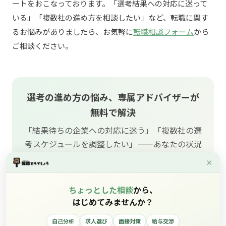
ートをおこなっております。「選考結果への対応に迷って
いる」「複数社の進め方を相談したい」など、転職に関す
るお悩みがありましたら、お気軽に
転職相談フォーム
から
ご相談ください。
選考の進め方の悩み、専属アドバイザーが
無料で解決
「結果待ちの企業への対応に迷う」「複数社の選
考スケジュールを調整したい」——あなたの状況
に合わせた具体策をご提案します。フォーム入力
×
は約2分、面談予約まで一気通貫。
ちょっとした相談
から、
はじめてみませんか？
無料で転職相談する
自己分析
求人選び
面接対策
給与交渉