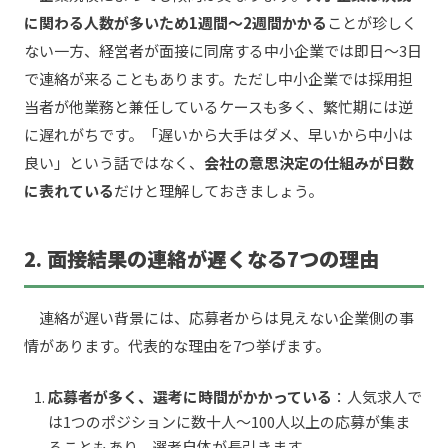
に関わる人数が多いため1週間〜2週間かかる
ことが珍しく
ない一方、経営者が面接に同席する中小企業では即日〜3日
で連絡が来ることもあります。ただし中小企業では採用担
当者が他業務と兼任しているケースも多く、繁忙期には逆
に遅れがちです。「遅いから大手はダメ、早いから中小は
良い」という話ではなく、
会社の意思決定の仕組みが日数
に表れている
だけと理解しておきましょう。
2. 面接結果の連絡が遅くなる7つの理由
連絡が遅い背景には、応募者からは見えない企業側の事
情があります。代表的な理由を7つ挙げます。
応募者が多く、選考に時間がかかっている
：人気求人で
は1つのポジションに数十人〜100人以上の応募が集ま
ることもあり、選考自体が長引きます。