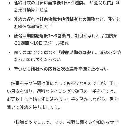
連絡日数の目安は
面接後3日〜1週間
。「1週間以内」は
営業日換算に注意
連絡の遅れは
社内決裁や他候補者との調整
など、評価と
無関係な事情が大半
催促は
期限超過後2〜3営業日
、期限がなければ
面接か
ら1週間〜10日
でメール確認
聞くのは合否ではなく
「連絡時期の目安」
。確認の姿勢
なら印象は悪くならない
待つ間も
他社への応募と次の選考準備
を止めない
結果を待つ時間は誰にとっても不安なものですが、正し
い目安を知り、適切なタイミングで確認の一手を打てば、
必要以上に消耗せずに済みます。手を動かしながら、落ち
着いて連絡を待ちましょう。
『転職どうでしょう』では、転職に関する全般的なサポ