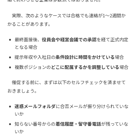
実際、次のようなケースでは合格でも連絡が1〜2週間か
かることがあります。
最終面接後、
役員会や経営会議での承認
を経て正式内定
となる場合
提示年収や入社日の
条件設計に時間をかけている
場合
複数ポジションの
どこに配属するかを調整している
場合
催促する前に、まずは以下のセルフチェックを済ませて
おきましょう。
迷惑メールフォルダ
に合否メールが振り分けられていな
いか
知らない番号からの
着信履歴・留守番電話
が残っていな
いか