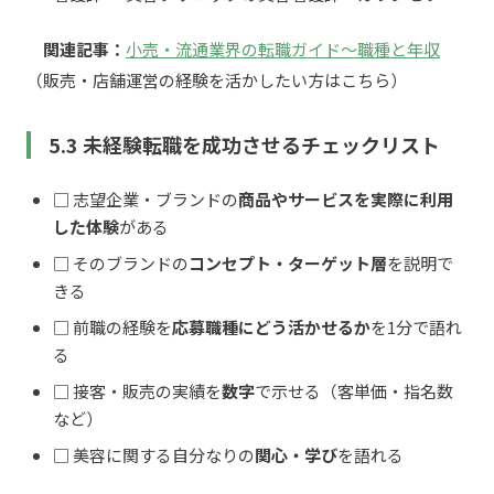
関連記事：
小売・流通業界の転職ガイド〜職種と年収
（販売・店舗運営の経験を活かしたい方はこちら）
5.3 未経験転職を成功させるチェックリスト
□ 志望企業・ブランドの
商品やサービスを実際に利用
した体験
がある
□ そのブランドの
コンセプト・ターゲット層
を説明で
きる
□ 前職の経験を
応募職種にどう活かせるか
を1分で語れ
る
□ 接客・販売の実績を
数字
で示せる（客単価・指名数
など）
□ 美容に関する自分なりの
関心・学び
を語れる