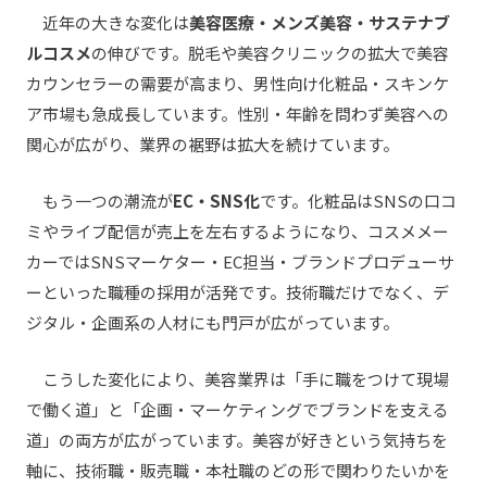
近年の大きな変化は
美容医療・メンズ美容・サステナブ
ルコスメ
の伸びです。脱毛や美容クリニックの拡大で美容
カウンセラーの需要が高まり、男性向け化粧品・スキンケ
ア市場も急成長しています。性別・年齢を問わず美容への
関心が広がり、業界の裾野は拡大を続けています。
もう一つの潮流が
EC・SNS化
です。化粧品はSNSの口コ
ミやライブ配信が売上を左右するようになり、コスメメー
カーではSNSマーケター・EC担当・ブランドプロデューサ
ーといった職種の採用が活発です。技術職だけでなく、デ
ジタル・企画系の人材にも門戸が広がっています。
こうした変化により、美容業界は「手に職をつけて現場
で働く道」と「企画・マーケティングでブランドを支える
道」の両方が広がっています。美容が好きという気持ちを
軸に、技術職・販売職・本社職のどの形で関わりたいかを