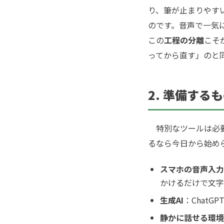
り、筆が止まりやす
のです。音声で一気
この
工程の分離
こそ
ってから直す」のと
2. 準備する
特別なツールは必要
るなら今日から始め
スマホの音声入力
かけるだけで文字
生成AI
：ChatG
静かに話せる環境