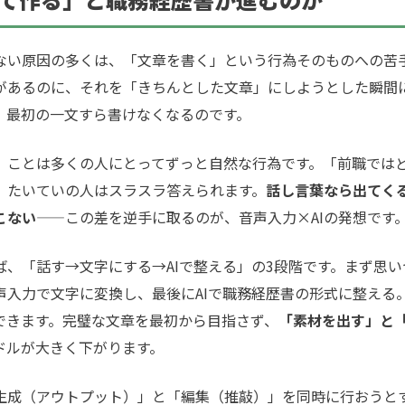
い原因の多くは、「文章を書く」という行為そのものへの苦
があるのに、それを「きちんとした文章」にしようとした瞬間
、最初の一文すら書けなくなるのです。
ことは多くの人にとってずっと自然な行為です。「前職では
、たいていの人はスラスラ答えられます。
話し言葉なら出てく
こない
——この差を逆手に取るのが、音声入力×AIの発想です
、「話す→文字にする→AIで整える」の3段階です。まず思い
声入力で文字に変換し、最後にAIで職務経歴書の形式に整える
できます。完璧な文章を最初から目指さず、
「素材を出す」と
ドルが大きく下がります。
成（アウトプット）」と「編集（推敲）」を同時に行おうと