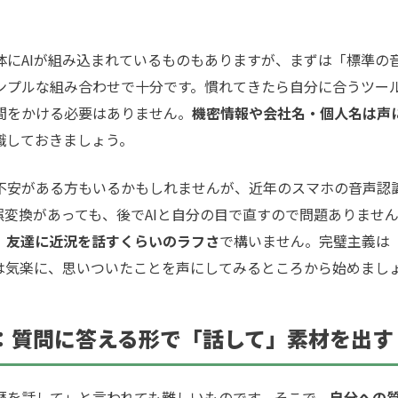
にAIが組み込まれているものもありますが、まずは「標準の音
ンプルな組み合わせで十分です。慣れてきたら自分に合うツー
間をかける必要はありません。
機密情報や会社名・個人名は声
識しておきましょう。
安がある方もいるかもしれませんが、近年のスマホの音声認
誤変換があっても、後でAIと自分の目で直すので問題ありませ
、
友達に近況を話すくらいのラフさ
で構いません。完璧主義は
は気楽に、思いついたことを声にしてみるところから始めまし
プ1：質問に答える形で「話して」素材を出す
を話して」と言われても難しいものです。そこで、
自分への