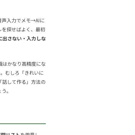
声入力でメモ→AIに
ルを探せばよく、最初
に出さない・入力しな
識はかなり高精度にな
ん。むしろ「きれいに
「話して作る」方法の
ょう。
質問リスト
を用意し、