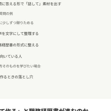
：質問に答える形で「話して」素材を出す
い質問の例
時間に少しずつ録りためる
音声を文字にして整理する
職務経歴書の形式に整える
に向いている人
書き方そのものを学びたい場合
して作るときの落とし穴
話して作る」と職務経歴書が進むのか