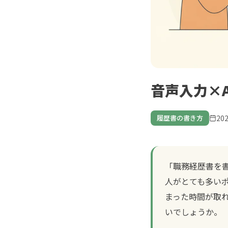
音声入力×
20
履歴書の書き方
「職務経歴書を
人がとても多い
まった時間が取
いでしょうか。