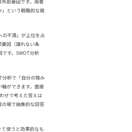
は外部要因です。両者
か」という戦略的な視
への不満」が上位を占
部要因（譲れない条
です。SWOT分析
OT分析で「自分の強み
い軸ができます。面接
合わせで考えた答えは
接の場で抽象的な回答
せて使うと効果的なも