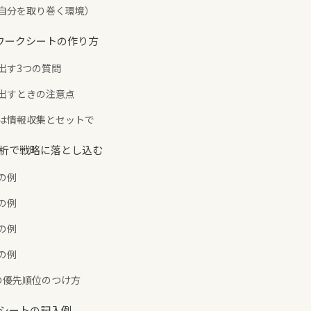
因（自分を取り巻く環境）
るワークシートの作り方
き出す3つの質問
き出すときの注意点
脅威は情報収集とセットで
T分析で戦略に落とし込む
会の例
会の例
威の例
威の例
略の優先順位のつけ方
分析シートの記入例