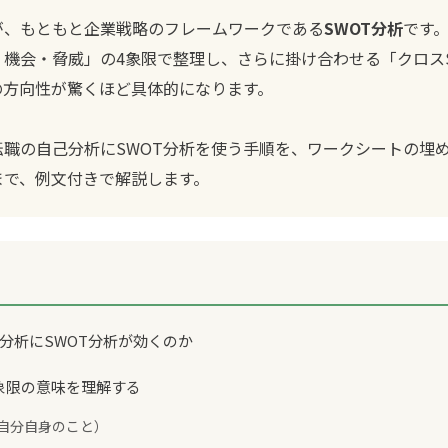
が、もともと企業戦略のフレームワークである
SWOT分析
です
機会・脅威」の4象限で整理し、さらに掛け合わせる「クロス
の方向性が驚くほど具体的になります。
転職の自己分析にSWOT分析を使う手順を、ワークシートの埋
まで、例文付きで解説します。
己分析にSWOT分析が効くのか
の4象限の意味を理解する
（自分自身のこと）