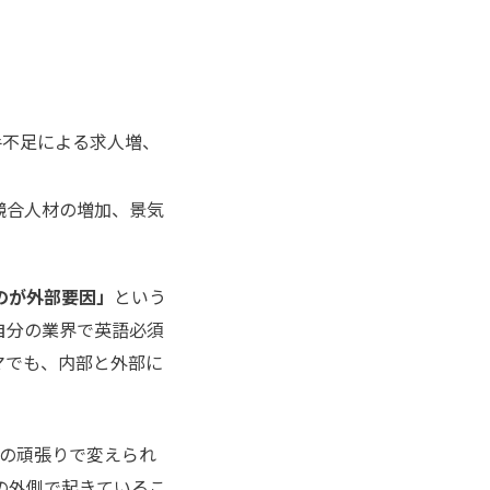
手不足による求人増、
競合人材の増加、景気
のが外部要因」
という
自分の業界で英語必須
マでも、内部と外部に
の頑張りで変えられ
の外側で起きているこ