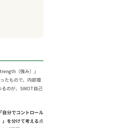
ength（強み）」
字を取ったもので、内部環
るのが、SWOT自己
「自分でコントロール
）」を分けて考える
点