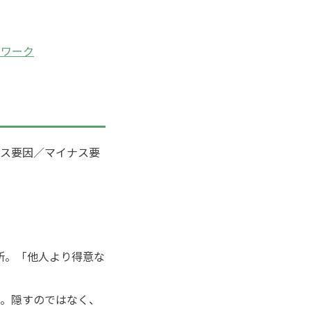
ムワーク
ス要因／マイナス要
所。「他人より得意な
慣。隠すのではなく、