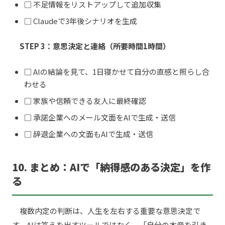
□ 不足情報をリストアップして追加収集
□ Claudeで3年後シナリオを生成
STEP 3：意思決定と連絡（所要時間1時間）
□ AIの結論を見て、1日寝かせて自分の直感と照らし合
わせる
□ 家族や信頼できる友人に最終確認
□ 承諾企業へのメール文面をAIで生成・送信
□ 辞退企業への文面もAIで生成・送信
10. まとめ：AIで「納得感のある決定」を作
る
複数内定の判断は、人生を左右する重要な意思決定で
す。AIは答えを出すツールではなく、「自分の本音を引き