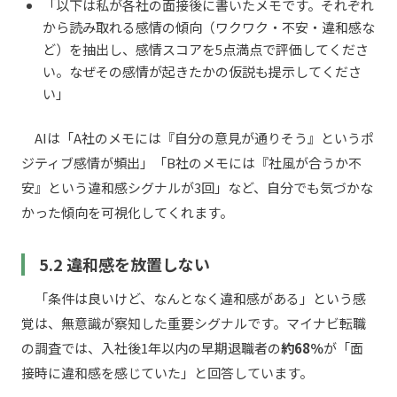
「以下は私が各社の面接後に書いたメモです。それぞれ
から読み取れる感情の傾向（ワクワク・不安・違和感な
ど）を抽出し、感情スコアを5点満点で評価してくださ
い。なぜその感情が起きたかの仮説も提示してくださ
い」
AIは「A社のメモには『自分の意見が通りそう』というポ
ジティブ感情が頻出」「B社のメモには『社風が合うか不
安』という違和感シグナルが3回」など、自分でも気づかな
かった傾向を可視化してくれます。
5.2 違和感を放置しない
「条件は良いけど、なんとなく違和感がある」という感
覚は、無意識が察知した重要シグナルです。マイナビ転職
の調査では、入社後1年以内の早期退職者の
約68％
が「面
接時に違和感を感じていた」と回答しています。