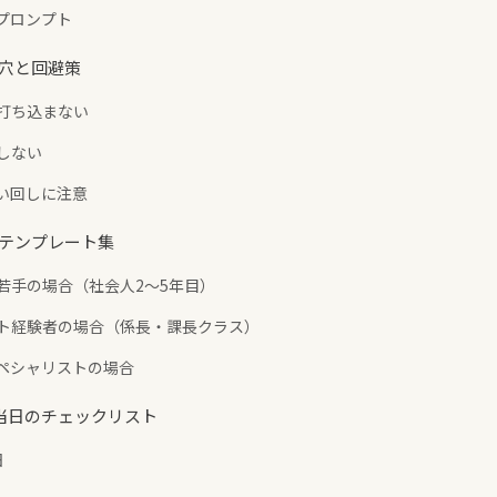
依頼プロンプト
とし穴と回避策
を打ち込まない
信しない
い言い回しに注意
活用テンプレート集
卒・若手の場合（社会人2〜5年目）
メント経験者の場合（係長・課長クラス）
・スペシャリストの場合
ら当日のチェックリスト
日