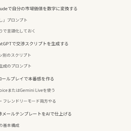
Claudeで自分の市場価値を数字に変換する
卸し」プロンプト
先回りで言語化しておく
ChatGPTで交渉スクリプトを生成する
ーン別のスクリプト
ト生成のプロンプト
AIロールプレイで本番感を作る
 VoiceまたはGemini Liveを使う
ード・フレンドリーモード両方やる
交渉メールテンプレートをAIで仕上げる
ルの基本構成