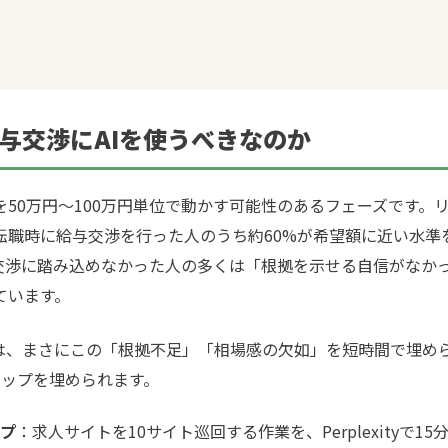
給与交渉にAIを使うべきなのか
50万円〜100万円単位で動かす可能性のあるフェーズです。
転職時に給与交渉を行った人のうち約60%が希望額に近い水準
交渉に踏み込めなかった人の多くは「根拠を示せる自信がなか
ています。
は、まさにこの「根拠不足」「相場感の欠如」を短時間で埋め
ャップを埋められます。
プ
：求人サイトを10サイト巡回する作業を、Perplexityで15