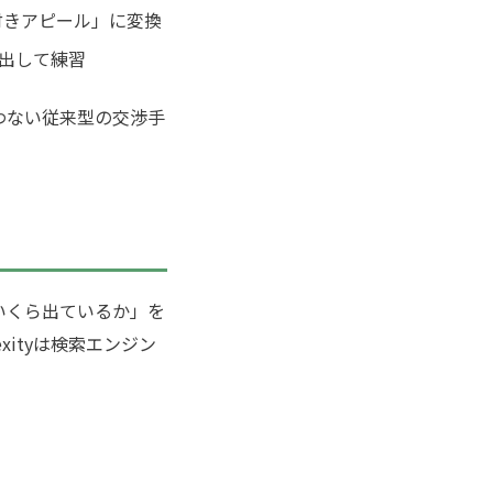
付きアピール」に変換
に出して練習
使わない従来型の交渉手
いくら出ているか」を
xityは検索エンジン
。