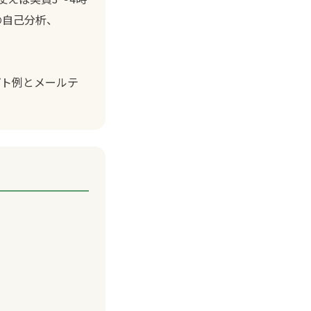
での自己分析、
。
プト例とメールテ