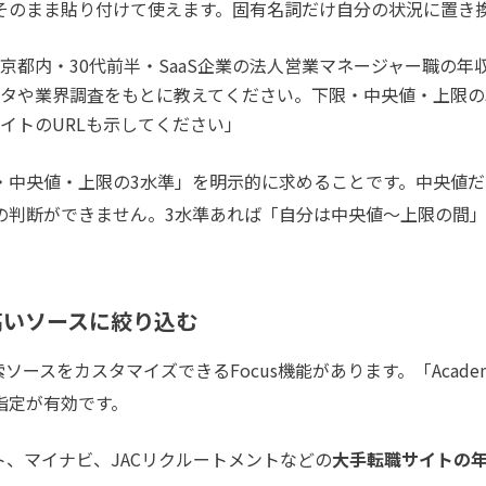
のまま貼り付けて使えます。固有名詞だけ自分の状況に置き
京都内・30代前半・SaaS企業の法人営業マネージャー職の年収
タや業界調査をもとに教えてください。下限・中央値・上限の
イトのURLも示してください」
中央値・上限の3水準」を明示的に求めることです。中央値だ
の判断ができません。3水準あれば「自分は中央値〜上限の間
の高いソースに絞り込む
は検索ソースをカスタマイズできるFocus機能があります。「Acad
指定が有効です。
ート、マイナビ、JACリクルートメントなどの
大手転職サイトの