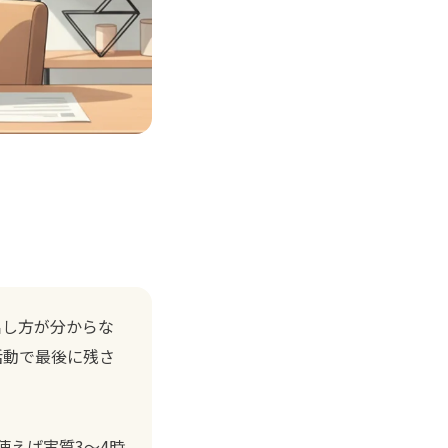
出し方が分からな
活動で最後に残さ
使えば実質3〜4時