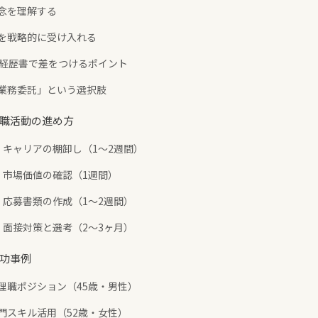
懸念を理解する
ウンを戦略的に受け入れる
職務経歴書で差をつけるポイント
」「業務委託」という選択肢
転職活動の進め方
1：キャリアの棚卸し（1〜2週間）
2：市場価値の確認（1週間）
3：応募書類の作成（1〜2週間）
4：面接対策と選考（2〜3ヶ月）
成功事例
×管理職ポジション（45歳・男性）
専門スキル活用（52歳・女性）