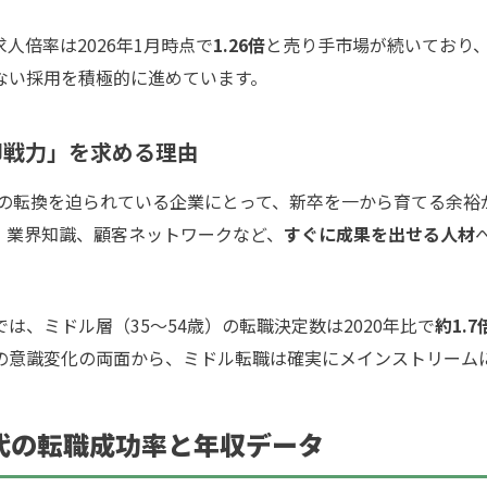
倍率は2026年1月時点で
1.26倍
と売り手市場が続いており
ない採用を積極的に進めています。
「即戦力」を求める理由
の転換を迫られている企業にとって、新卒を一から育てる余裕
、業界知識、顧客ネットワークなど、
すぐに成果を出せる人材
、ミドル層（35〜54歳）の転職決定数は2020年比で
約1.7
の意識変化の両面から、ミドル転職は確実にメインストリーム
50代の転職成功率と年収データ