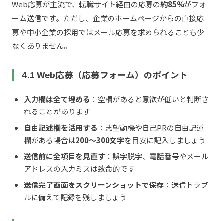
Web応募が主流で、転職サイト経由の応募の
約85%
がフォ
ーム送信です。ただし、企業のホームページからの直接応
募や中小企業の採用ではメール応募を求められることも少
なくありません。
4.1 Web応募（応募フォーム）のポイント
入力欄は全て埋める
：空欄があると意欲が低いと判断さ
れることがあります
自由記述欄を活用する
：志望動機や自己PRの自由記述
欄がある場合は
200〜300文字
を目安に記入しましょう
送信前に全項目を見直す
：誤字脱字、電話番号やメール
アドレスの入力ミスは致命的です
送信完了画面をスクリーンショットで保存
：送信トラブ
ルに備えて記録を残しましょう