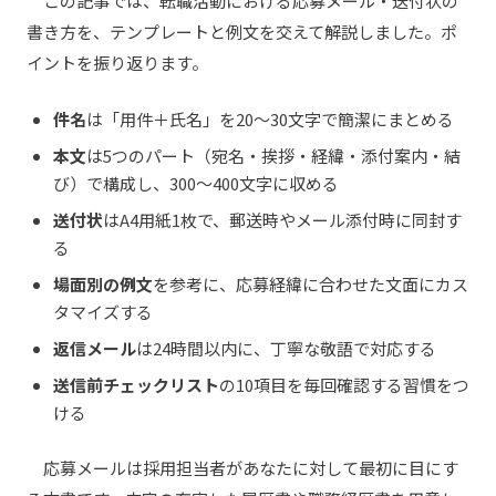
この記事では、転職活動における応募メール・送付状の
書き方を、テンプレートと例文を交えて解説しました。ポ
イントを振り返ります。
件名
は「用件＋氏名」を20〜30文字で簡潔にまとめる
本文
は5つのパート（宛名・挨拶・経緯・添付案内・結
び）で構成し、300〜400文字に収める
送付状
はA4用紙1枚で、郵送時やメール添付時に同封す
る
場面別の例文
を参考に、応募経緯に合わせた文面にカス
タマイズする
返信メール
は24時間以内に、丁寧な敬語で対応する
送信前チェックリスト
の10項目を毎回確認する習慣をつ
ける
応募メールは採用担当者があなたに対して最初に目にす