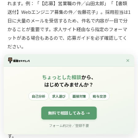
れます。例：「【応募】営業職の件／山田太郎」「【書類
送付】Webエンジニア募集の件／佐藤花子」。採用担当は1
日に大量のメールを受信するため、件名で内容が一目で分
かることが重要です。求人サイト経由なら指定のフォーマ
ットがある場合もあるので、応募ガイドを必ず確認してく
ださい。
×
Q2. 送付状（添え状）は必要？省略してもい
い？
ちょっとした相談
から、
郵送の場合は必須、メール添付の場合は不要（メール本
はじめてみませんか？
文が送付状の役割を果たすため）です。郵送時に送付状を
自己分析
求人選び
面接対策
給与交渉
省略すると「ビジネスマナーが分からない人」と判断され
るリスクがあるため、A4一枚で「自己紹介＋同封書類一覧
無料で相談してみる →
＋締めの挨拶」を必ず添えましょう。手書きである必要は
フォーム約2分／登録不要
なく、Word/Googleドキュメントで作成して印刷で十分で
す。