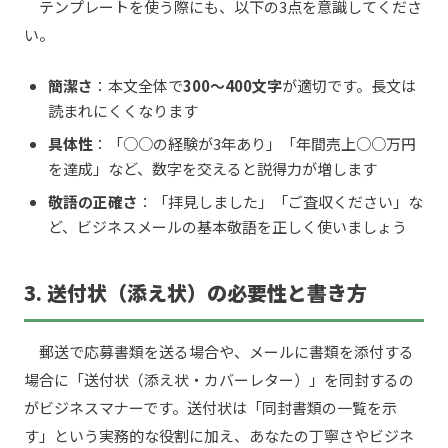
テンプレートを使う際にも、以下の3点を意識してくださ
い。
簡潔さ
：本文全体で
300〜400文字
が適切です。長文は
読まれにくくなります
具体性
：「○○の経験が3年あり」「年間売上○○万円
を達成」など、数字を交えると説得力が増します
敬語の正確さ
：「拝見しました」「ご査収ください」な
ど、ビジネスメールの基本敬語を正しく使いましょう
3. 送付状（添え状）の必要性と書き方
郵送で応募書類を送る場合や、メールに書類を添付する
場合に「送付状（添え状・カバーレター）」を同封するの
がビジネスマナーです。送付状は「同封書類の一覧を示
す」という実務的な役割に加え、あなたの丁寧さやビジネ